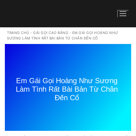
TRANG CHỦ
-
GÁI GỌI CAO BẰNG
-
EM GÁI GỌI HOÀNG NHƯ
SƯƠNG LÀM TÌNH RẤT BÀI BẢN TỪ CHÂN ĐẾN CỔ
Em Gái Gọi Hoàng Như Sương
Làm Tình Rất Bài Bản Từ Chân
Đến Cổ