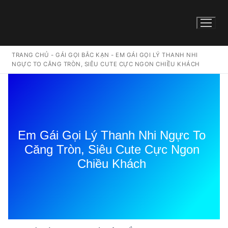
TRANG CHỦ
-
GÁI GỌI BẮC KẠN
-
EM GÁI GỌI LÝ THANH NHI
NGỰC TO CĂNG TRÒN, SIÊU CUTE CỰC NGON CHIỀU KHÁCH
Em Gái Gọi Lý Thanh Nhi Ngực To
Căng Tròn, Siêu Cute Cực Ngon
Chiều Khách