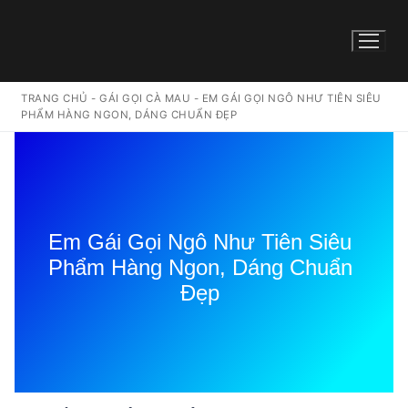
TRANG CHỦ
-
GÁI GỌI CÀ MAU
-
EM GÁI GỌI NGÔ NHƯ TIÊN SIÊU
PHẨM HÀNG NGON, DÁNG CHUẨN ĐẸP
Em Gái Gọi Ngô Như Tiên Siêu
Phẩm Hàng Ngon, Dáng Chuẩn
Đẹp