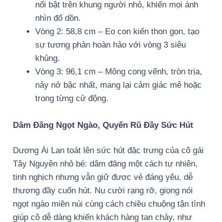
nổi bật trên khung người nhỏ, khiến mọi ánh
nhìn đổ dồn.
Vòng 2: 58,8 cm – Eo con kiến thon gọn, tạo
sự tương phản hoàn hảo với vòng 3 siêu
khủng.
Vòng 3: 96,1 cm – Mông cong vểnh, tròn trịa,
nảy nở bậc nhất, mang lại cảm giác mê hoặc
trong từng cử động.
Dâm Đãng Ngọt Ngào, Quyến Rũ Đầy Sức Hút
Dương Ái Lan toát lên sức hút đặc trưng của cô gái
Tây Nguyên nhỏ bé: dâm đãng một cách tự nhiên,
tinh nghịch nhưng vẫn giữ được vẻ đáng yêu, dễ
thương đầy cuốn hút. Nụ cười rạng rỡ, giọng nói
ngọt ngào miền núi cùng cách chiều chuộng tận tình
giúp cô dễ dàng khiến khách hàng tan chảy, như