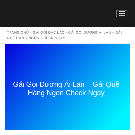
TRANG CHỦ
-
GÁI GỌI ĐẮC LẮC
-
GÁI GỌI DƯƠNG ÁI LAN – GÁI
QUÊ HÀNG NGON CHECK NGAY
Gái Gọi Dương Ái Lan – Gái Quê
Hàng Ngon Check Ngay