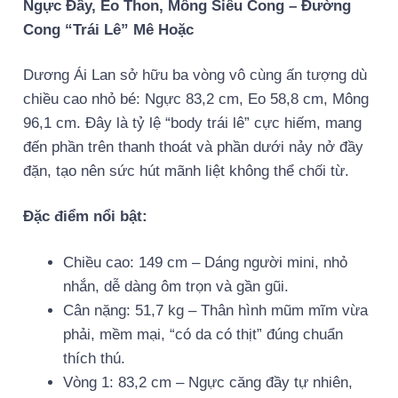
Ngực Đầy, Eo Thon, Mông Siêu Cong – Đường
Cong “Trái Lê” Mê Hoặc
Dương Ái Lan sở hữu ba vòng vô cùng ấn tượng dù
chiều cao nhỏ bé: Ngực 83,2 cm, Eo 58,8 cm, Mông
96,1 cm. Đây là tỷ lệ “body trái lê” cực hiếm, mang
đến phần trên thanh thoát và phần dưới nảy nở đầy
đặn, tạo nên sức hút mãnh liệt không thể chối từ.
Đặc điểm nổi bật:
Chiều cao: 149 cm – Dáng người mini, nhỏ
nhắn, dễ dàng ôm trọn và gần gũi.
Cân nặng: 51,7 kg – Thân hình mũm mĩm vừa
phải, mềm mại, “có da có thịt” đúng chuẩn
thích thú.
Vòng 1: 83,2 cm – Ngực căng đầy tự nhiên,