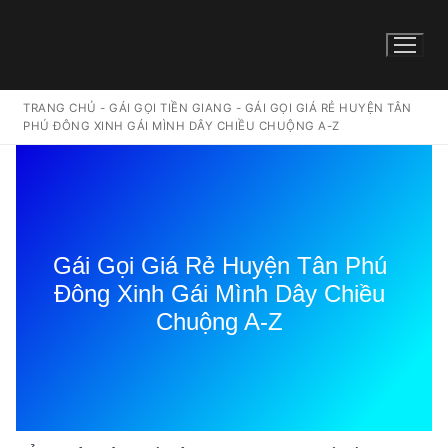
TRANG CHỦ
-
GÁI GỌI TIỀN GIANG
-
GÁI GỌI GIÁ RẺ HUYỆN TÂN
PHÚ ĐÔNG XINH GÁI MÌNH DÂY CHIỀU CHUỘNG A-Z
Gái Gọi Giá Rẻ Huyện Tân Phú
Đông Xinh Gái Mình Dây Chiều
Chuộng A-Z