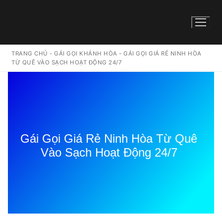
TRANG CHỦ
-
GÁI GỌI KHÁNH HÒA
-
GÁI GỌI GIÁ RẺ NINH HÒA
TỪ QUÊ VÀO SẠCH HOẠT ĐỘNG 24/7
Gái Gọi Giá Rẻ Ninh Hòa Từ Quê
Vào Sạch Hoạt Động 24/7