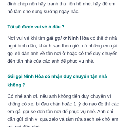
đỉnh chóp nên hãy tranh thủ liên hệ nhé, hãy để em
nó làm cho sung sướng ngay nào.
Tôi sẽ được vui vẻ ở đâu ?
Nơi vui vẻ khi tìm
gái gọi
ở Ninh Hòa
có thể ở nhà
nghỉ bình dân, khách sạn theo giờ, có những em gái
gọi sẽ dẫn anh về tận nơi ở hoặc có thể duy chuyển
đến tận nhà của các anh để phục vụ nhé.
Gái gọi Ninh Hòa có nhận duy chuyển tận nhà
không ?
Có nhé anh ơi, nếu anh không tiện duy chuyển vì
không có xe, bị đau chân hoặc 1 lý do nào đó thì các
em gái gọi sẽ đến tận nơi để phục vụ nhé. Anh chỉ
cần gửi định vị qua zalo và tắm rửa sạch sẽ chờ em
gái gọi đến nhé.