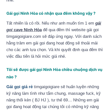
nhé.
Gái gọi Ninh Hòa có nhận qua đêm không vậy ?
Tất nhiên là có rồi. Nếu như anh muốn tìm 1 em
gái
gọi
cave Ninh Hòa
để qua đêm thì website gái gọi
timgaigoigiare.com sẽ đáp ứng ngay. Với danh sách
hằng trăm em gái gọi đang hoạt động sẽ thoải mái
cho các anh lựa chọn. Và khi quyết định qua đêm thì
việc đầu tiên là hỏi mức giá nhé.
Tôi sẽ được gái gọi Ninh Hòa chiều chuộng dịch vụ
nào ?
Gái gọi giá rẻ
timgaigoigiare sẽ huấn luyện những
kỹ năng làm tình như tắm chung, massage fuck, kỹ
năng thổi kèn ( BJ HJ ), tư thế 69… Những em gái
gọi đang hoạt động tại chúng tôi có những kỹ năng